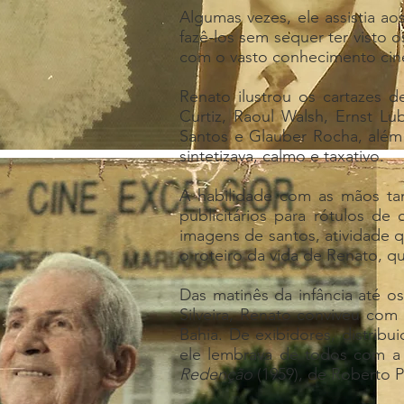
Algumas vezes, ele assistia ao
fazê-los sem sequer ter visto 
com o vasto conhecimento cine
Renato ilustrou os cartazes 
Curtiz, Raoul Walsh, Ernst Lu
Santos e Glauber Rocha, além
sintetizava, calmo e taxativo.
A habilidade com as mãos ta
publicitários para rótulos de
imagens de santos, atividade
o roteiro da vida de Renato, q
Das matinês da infância até 
Silveira, Renato conviveu co
Bahia. De exibidores, distribui
ele lembrava de todos com a 
Redenção
(1959), de Roberto P