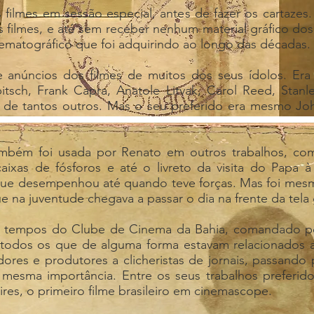
s filmes em sessão especial, antes de fazer os cartazes
os filmes, e até sem receber nenhum material gráfico d
matográfico que foi adquirindo ao longo das décadas.
de anúncios dos filmes de muitos dos seus ídolos. Era
bitsch, Frank Capra, Anatole Litvak, Carol Reed, Stanl
 de tantos outros. Mas o seu preferido era mesmo Jo
mbém foi usada por Renato em outros trabalhos, co
 caixas de fósforos e até o livreto da visita do Papa 
 que desempenhou até quando teve forças. Mas foi me
ue na juventude chegava a passar o dia na frente da tela
os tempos do Clube de Cinema da Bahia, comandado pel
m todos os que de alguma forma estavam relacionados a
dores e produtores a clicheristas de jornais, passando p
mesma importância. Entre os seus trabalhos preferido
ires, o primeiro filme brasileiro em cinemascope.