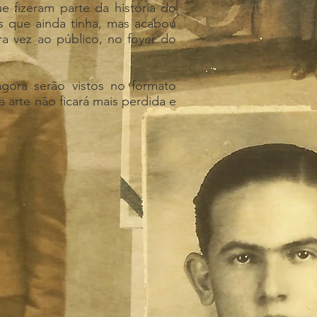
 fizeram parte da história do
es que ainda tinha, mas acabou
ra vez ao público, no foyer do
agora serão vistos no formato
ua arte não ficará mais perdida e