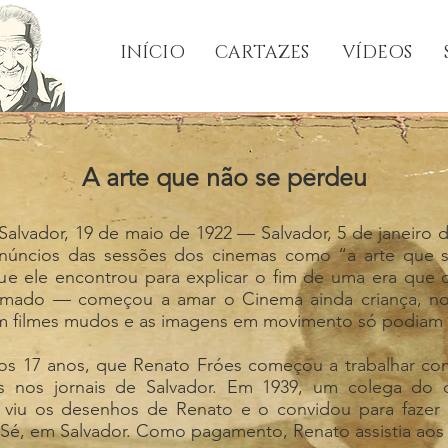
INÍCIO
CARTAZES
VÍDEOS
A arte que não se perdeu
alvador, 19 de maio de 1922 — Salvador, 5 de janeiro d
anúncios das sessões dos cinemas como “a arte que s
que ele encontrou para explicar o fim de uma era q
mado — começou a amar o Cinema ainda criança, no 
m filmes mudos e as imagens em movimento só podiam se
aos 17 anos, que Renato Fróes começou a trabalhar co
s nos jornais de Salvador. Em 1939, um colega do cu
, viu os desenhos de Renato e o convidou para fazer 
 Sé, em Salvador. Como pagamento, Renato assistia aos 