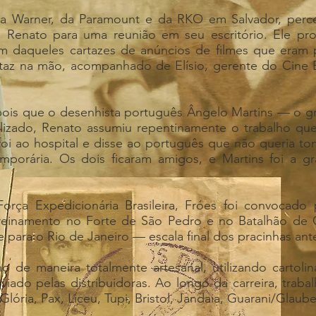
 da Warner, da Paramount e da RKO em Salvador, perce
o Renato para uma reunião em seu escritório. Ele pr
um daqueles cartazes de anúncios de filmes que eram p
rtaz na mão, acompanhado de Elísio, gerente do Cine Ex
pois que o desenhista português Ângelo Martins — o gr
lizado, Renato assumiu repentinamente o trabalho que 
oi ao hospital e disse ao português que não queria to
mporária. Os dois ficaram amigos, e Martins foi a g
rça Expedicionária Brasileira, Fróes foi convocado
treinamento no Forte de São Pedro e no Batalhão de 
ara o Rio de Janeiro — escala final dos pracinhas antes 
o de maneira totalmente artesanal, utilizando cartolina
viado pelas distribuidoras. Ao longo da carreira, traba
Glória, Pax, Liceu, Tupi, Bristol, Jandaia, Guarani/Glaub