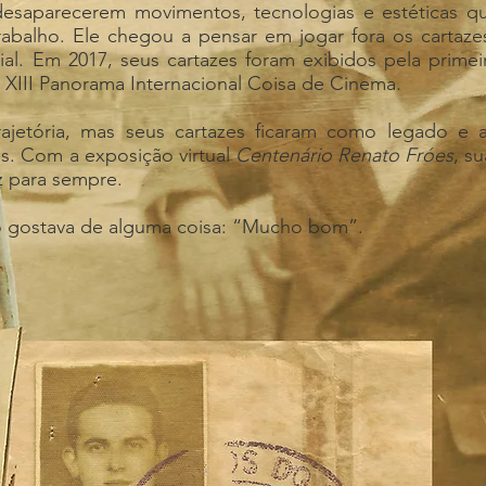
desaparecerem movimentos, tecnologias e estéticas que
rabalho. Ele chegou a pensar em jogar fora os cartaz
al. Em 2017, seus cartazes foram exibidos pela primei
 XIII Panorama Internacional Coisa de Cinema.
ajetória, mas seus cartazes ficaram como legado e 
dos. Com a exposição virtual
Centenário Renato Fróes
, s
z para sempre.
 gostava de alguma coisa: “Mucho bom”.