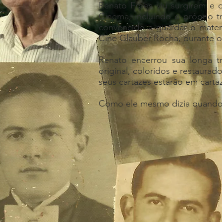
Renato Fróes viu surgirem e 
Cinema, incluindo o próprio t
convencido a guardar o materi
Cine Glauber Rocha, durante o
Renato encerrou sua longa tr
original, coloridos e restaura
seus cartazes estarão em carta
Como ele mesmo dizia quando