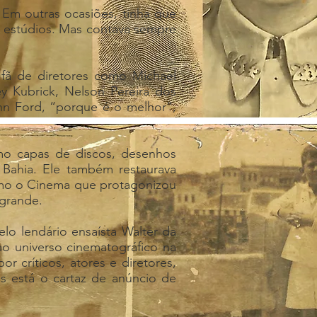
. Em outras ocasiões, tinha que
os estúdios. Mas contava sempre
 fã de diretores como Michael
ey Kubrick, Nelson Pereira dos
hn Ford, “porque é o melhor”,
mo capas de discos, desenhos
à Bahia. Ele também restaurava
smo o Cinema que protagonizou
 grande.
o lendário ensaísta Walter da
o universo cinematográfico na
or críticos, atores e diretores,
s está o cartaz de anúncio de