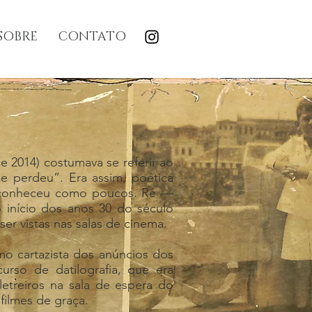
SOBRE
CONTATO
e 2014) costumava se referir ao
e perdeu”. Era assim, poética
ue conheceu como poucos. Ré —
início dos anos 30 do século
r vistas nas salas de cinema.
mo cartazista dos anúncios dos
rso de datilografia, que era
letreiros na sala de espera do
filmes de graça.