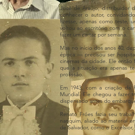
José de Araújo, distribuidor
conhecer o autor, convidand
fizesse, apenas como teste, 
voltou ao escritório com o ca
fazer um cartaz por semana.
Mas no início dos anos 40, de
época — precisou ser hospita
cinemas da cidade. Ele então f
que a situação era apenas te
profissão.
Em 1943, com a criação da Fo
Mundial. Ele chegou a fazer 
dispensado antes do embarque p
Renato Fróes fazia seu trabalh
nanquim, aliado ao material en
de Salvador, como o Excelsior, 