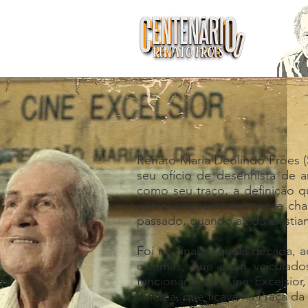
Renato Maria Deolindo Fróes (S
seu ofício de desenhista de 
como seu traço, a definição 
como era carinhosamente cha
passado, quando ainda existia
Foi no final daquela década, 
cinemas, que eram veiculado
funcionário do Cine Excelsior
cinema, que ficava na Praça da