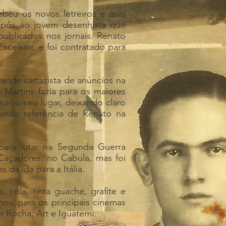
beu os novos letreiros e quis
opôs ao jovem desenhista que
ublicados nos jornais. Renato
celsior, e foi contratado para
ande cartazista de anúncios na
Martins fazia para os maiores
mar o seu lugar, deixando claro
rande referência de Renato na
 para lutar na Segunda Guerra
Caçadores, no Cabula, mas foi
da ida para a Itália.
, cola, tinta guache, grafite e
lhou para os principais cinemas
er Rocha, Art e Iguatemi.