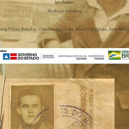
Ian Fraser
Rodrigo Sombra
eza Fróes Batalha, Cláudio Marques, Marília Hughes, Ana Amér