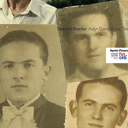
Special thanks
:
Adyr Gonçalves, Ter