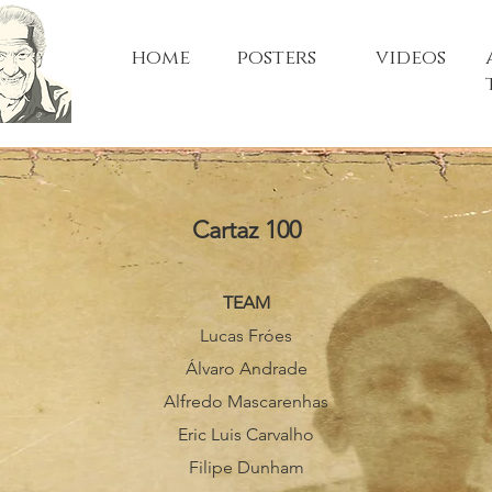
home
posters
videos
Cartaz 100
TEAM
Lucas Fróes
Álvaro Andrade
Alfredo Mascarenhas
Eric Luis Carvalho
Filipe Dunham